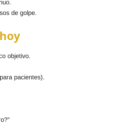
inuo.
lsos de golpe.
 hoy
co objetivo.
 para pacientes).
ro?”